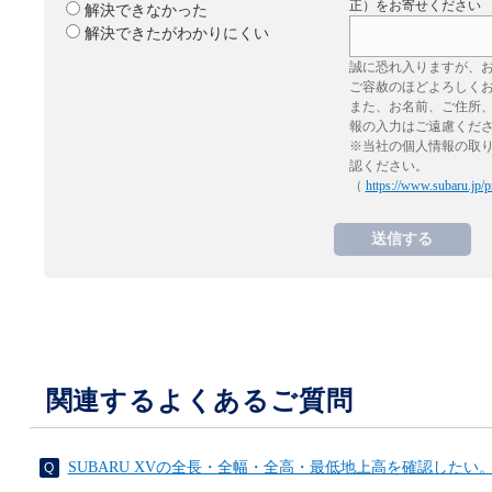
正）をお寄せください
解決できなかった
解決できたがわかりにくい
誠に恐れ入りますが、
ご容赦のほどよろしく
また、お名前、ご住所
報の入力はご遠慮くだ
※当社の個人情報の取
認ください。
（
https://www.subaru.jp/p
関連するよくあるご質問
SUBARU XVの全長・全幅・全高・最低地上高を確認したい