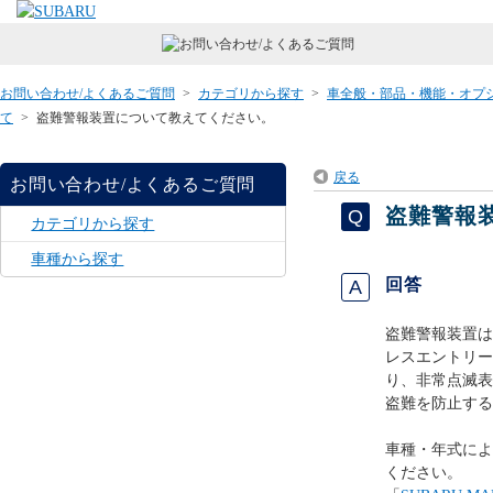
お問い合わせ/よくあるご質問
>
カテゴリから探す
>
車全般・部品・機能・オプ
て
>
盗難警報装置について教えてください。
戻る
お問い合わせ/よくあるご質問
盗難警報
カテゴリから探す
車種から探す
回答
盗難警報装置は
レスエントリー
り、非常点滅表
盗難を防止する
車種・年式によ
ください。