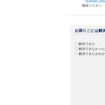
「
SUBARU 
確認ください。
お困りごとは解
解決できた
解決できなかった
解決できたがわか