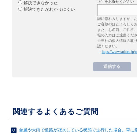
正）をお寄せください
解決できなかった
解決できたがわかりにくい
誠に恐れ入りますが、
ご容赦のほどよろしく
また、お名前、ご住所
報の入力はご遠慮くだ
※当社の個人情報の取
認ください。
（
https://www.subaru.jp/p
関連するよくあるご質問
台風や大雨で道路が冠水している状態で走行した場合、車に