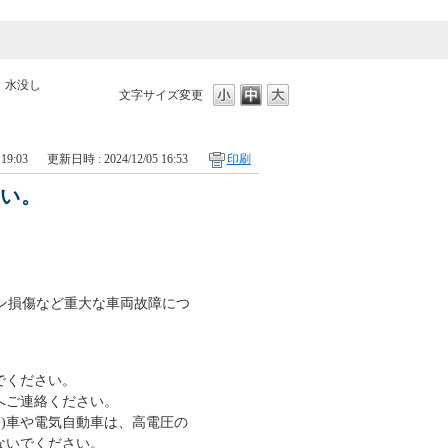
>
水没し
文字サイズ変更
19:03
更新日時 : 2024/12/05 16:53
印刷
さい。
ン損傷など重大な車両故障につ
でください。
ンへご連絡ください。
ッド)車や電気自動車は、高電圧の
ないでください。