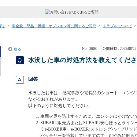
探す
>
車全般・部品・機能・オプション等に関するご質問
>
トラブルについて
No : 3608
公開日時 : 2022/08/22 
戻る
水没した車の対処方法を教えてくだ
回答
水没したお車は、感電事故や電装品のショート、エンジ
ながるおそれがあります。
以下のように対処してください。
車両火災を防止するために、エンジンはかけない
SUBARU販売店またはSUBARU安心ほっとライ
※e-BOXER車・e-BOXER(ストロングハイブリ
バッテリーを搭載していますので、むやみに触ら