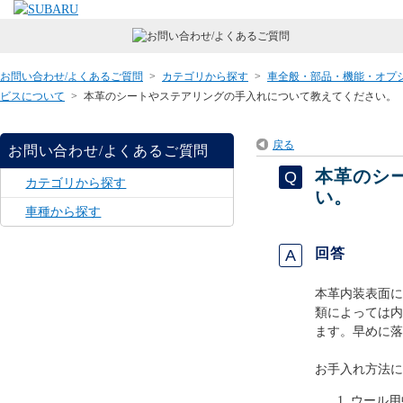
お問い合わせ/よくあるご質問
>
カテゴリから探す
>
車全般・部品・機能・オプ
ビスについて
>
本革のシートやステアリングの手入れについて教えてください。
戻る
お問い合わせ/よくあるご質問
本革のシ
カテゴリから探す
い。
車種から探す
回答
本革内装表面に
類によっては内
ます。早めに落
お手入れ方法に
ウール用