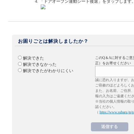
「ドアオープン連動シート後退」をタップします
お困りごとは解決しましたか？
このQ＆Aに対するご意
解決できた
正）をお寄せください
解決できなかった
解決できたがわかりにくい
誠に恐れ入りますが、
ご容赦のほどよろしく
また、お名前、ご住所
報の入力はご遠慮くだ
※当社の個人情報の取
認ください。
（
https://www.subaru.jp/p