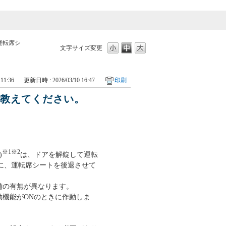
運転席シ
文字サイズ変更
11:36
更新日時 : 2026/03/10 16:47
印刷
を教えてください。
※1※2
)
は、ドアを解錠して運転
に、運転席シートを後退させて
備の有無が異なります。
動機能がONのときに作動しま