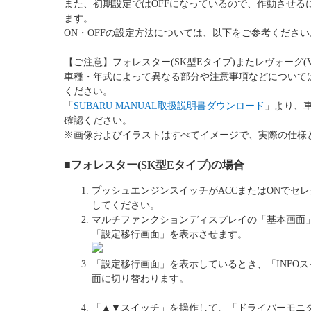
また、初期設定ではOFFになっているので、作動させる
ます。
ON・OFFの設定方法については、以下をご参考ください
【ご注意】フォレスター(SK型Eタイプ)またレヴォーグ(
車種・年式によって異なる部分や注意事項などについて
ください。
「
SUBARU MANUAL取扱説明書ダウンロード
」より、
確認ください。
※画像およびイラストはすべてイメージで、実際の仕様
■フォレスター(SK型Eタイプ)の場合
プッシュエンジンスイッチがACCまたはONでセ
してください。
マルチファンクションディスプレイの「基本画面」
「設定移行画面」を表示させます。
「設定移行画面」を表示しているとき、「INFO
面に切り替わります。
「▲▼スイッチ」を操作して、「ドライバーモニ