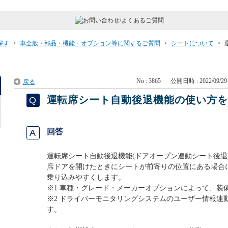
探す
>
車全般・部品・機能・オプション等に関するご質問
>
シートについて
>
No : 3865
公開日時 : 2022/09/29 
戻る
運転席シート自動後退機能の使い方
回答
運転席シート自動後退機能(ドアオープン連動シート後退
席ドアを開けたときにシートが前寄りの位置にある場合
乗り込みやすくします。
※1 車種・グレード・メーカーオプションによって、装
※2 ドライバーモニタリングシステムのユーザー情報連
す。