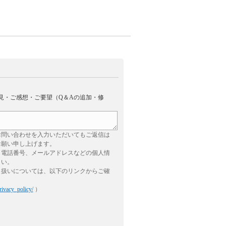
。
見・ご感想・ご要望（Q＆Aの追加・修
お問い合わせを入力いただいてもご返信は
お願い申し上げます。
、電話番号、メールアドレスなどの個人情
さい。
り扱いについては、以下のリンクからご確
rivacy_policy/
）