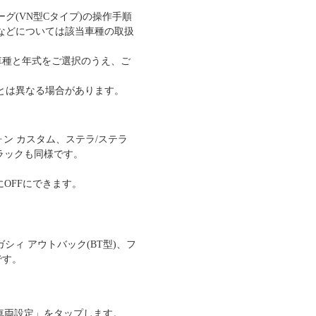
グ(VN型Cタイプ)の操作手順
などについては該当車種の取扱
車種と年式をご選択のうえ、ご
とは異なる場合があります。
ォン カスタム、ステラ/ステラ
ラックも同様です。
OFFにできます。
シィ アウトバック(BT型)、フ
です。
車両設定」をタップします。