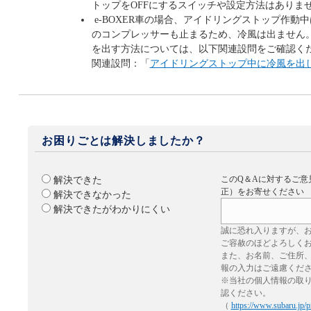
トップをOFFにするスイッチや設定方法はありま
e-BOXER車の場合、アイドリングストップ作動
のコンプレッサーも止まるため、冷風は出ません。こ
を出す方法については、以下関連設問をご確認く
関連設問：「
アイドリングストップ中に冷風を出した
お困りごとは解決しましたか？
このQ＆Aに対するご意
解決できた
正）をお寄せください
解決できなかった
解決できたがわかりにくい
誠に恐れ入りますが、
ご容赦のほどよろしく
また、お名前、ご住所
報の入力はご遠慮くだ
※当社の個人情報の取
認ください。
（
https://www.subaru.jp/p