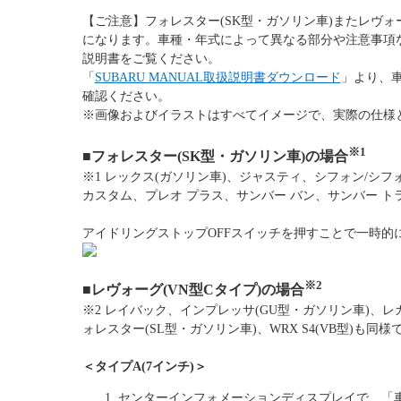
【ご注意】フォレスター(SK型・ガソリン車)またレヴォー
になります。車種・年式によって異なる部分や注意事項
説明書をご覧ください。
「
SUBARU MANUAL取扱説明書ダウンロード
」より、
確認ください。
※画像およびイラストはすべてイメージで、実際の仕様
※1
■フォレスター(SK型・ガソリン車)
の場合
※1 レックス(ガソリン車)、ジャスティ、シフォン/シフ
カスタム、プレオ プラス、サンバー バン、サンバー ト
アイドリングストップOFFスイッチを押すことで一時的に
※2
■レヴォーグ(VN型Cタイプ)の場合
※2 レイバック、インプレッサ(GU型・ガソリン車)、レガ
ォレスター(SL型・ガソリン車)、WRX S4(VB型)も同様
＜タイプA(7インチ)＞
センターインフォメーションディスプレイで、「