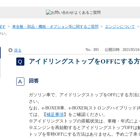
探す
>
車全般・部品・機能・オプション等に関するご質問
>
エンジンについて
さい。
No : 395
公開日時 : 2021/05/24 
戻る
アイドリングストップをOFFにする
回答
ガソリン車で、アイドリングストップをOFFにする方法
さい。
なお、e-BOXER車、e-BOXER(ストロングハイブリッド)車
ては、【
補足事項
】をご確認ください。
※アイドリングストップの搭載状況は、車種・年式によ
※エンジンを再始動するとアイドリングストップOFFは
トップを常時OFFにする方法はありません。予めご了承