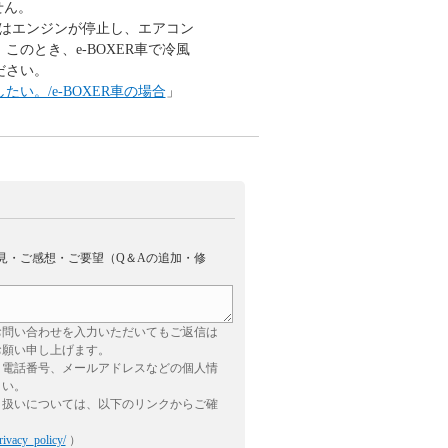
せん。
中はエンジンが停止し、エアコン
のとき、e-BOXER車で冷風
ださい。
い。/e-BOXER車の場合
」
見・ご感想・ご要望（Q＆Aの追加・修
お問い合わせを入力いただいてもご返信は
お願い申し上げます。
、電話番号、メールアドレスなどの個人情
さい。
り扱いについては、以下のリンクからご確
rivacy_policy/
）