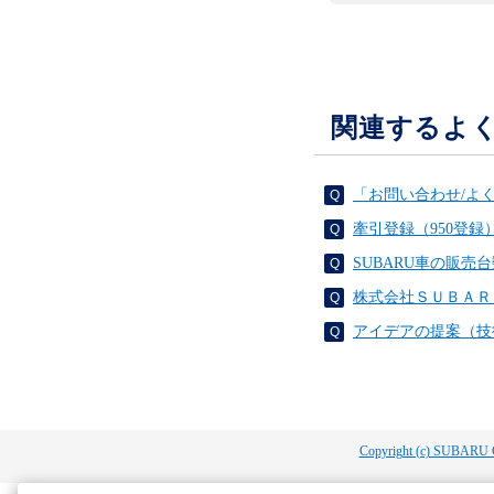
関連するよ
「お問い合わせ/よ
牽引登録（950登
SUBARU車の販売
株式会社ＳＵＢＡＲ
アイデアの提案（技
Copyright (c) SUBARU 