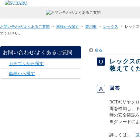
お問い合わせ/よくあるご質問
>
車種から探す
>
乗用車
>
レックス
>
レックス
てください。
戻る
お問い合わせ/よくあるご質問
レックスの
カテゴリから探す
教えてく
車種から探す
回答
RCTA(リヤ
両を検知し、ド
時の安全確認を
※グレードによ
詳しくは、「
ス