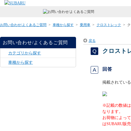
お問い合わせ/よくあるご質問
>
車種から探す
>
乗用車
>
クロストレック
>
ク
戻る
お問い合わせ/よくあるご質問
クロスト
カテゴリから探す
車種から探す
回答
掲載されている
※記載の数値は
なります。
お荷物によって
はSUBARU