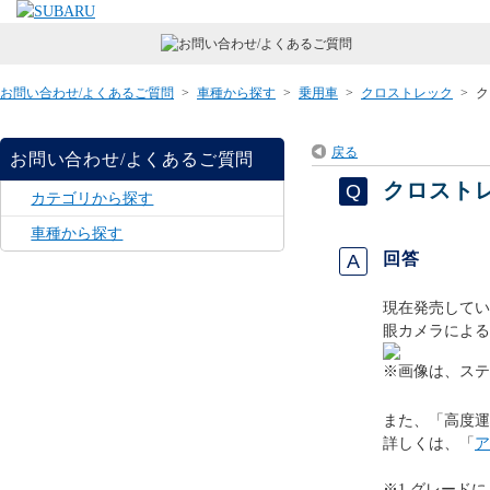
お問い合わせ/よくあるご質問
>
車種から探す
>
乗用車
>
クロストレック
>
ク
戻る
お問い合わせ/よくあるご質問
クロスト
カテゴリから探す
車種から探す
回答
現在発売してい
眼カメラによる
※画像は、ステ
また、「高度運
詳しくは、「
ア
※1 グレード