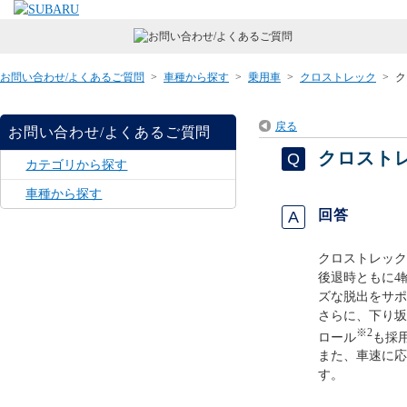
お問い合わせ/よくあるご質問
>
車種から探す
>
乗用車
>
クロストレック
>
ク
戻る
お問い合わせ/よくあるご質問
クロストレ
カテゴリから探す
車種から探す
回答
クロストレックの
後退時ともに4
ズな脱出をサポ
さらに、下り坂
※2
ロール
も採
また、車速に応
す。