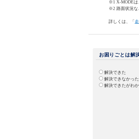
※1 X-MOD
※2 路面状況
詳しくは、「
走
お困りごとは解
解決できた
解決できなかった
解決できたがわか