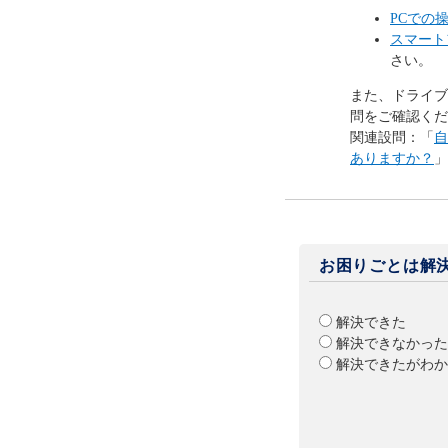
PCでの
スマート
さい。
また、ドライブ
問をご確認くだ
関連設問：「
自
ありますか？
」
お困りごとは解
解決できた
解決できなかった
解決できたがわか