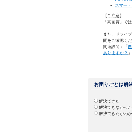
スマート
【ご注意】
「高画質」では
また、ドライブ
問をご確認くだ
関連設問：「
自
ありますか？
」
お困りごとは解
解決できた
解決できなかった
解決できたがわか