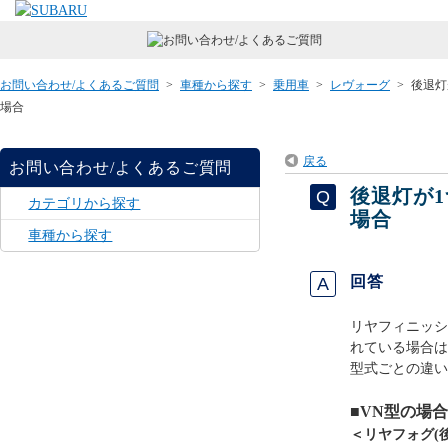
お問い合わせ/よくあるご質問
>
車種から探す
>
乗用車
>
レヴォーグ
>
後退灯
場合
戻る
お問い合わせ/よくあるご質問
後退灯が
カテゴリから探す
場合
車種から探す
回答
リヤフィニッシ
れている場合は
型式ごとの違い
■VN型の場合
＜リヤフォグ(