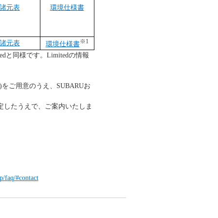
諸元表
環境仕様書
※1
諸元表
環境仕様書
tedと同様です。Limitedの情報
をご用意のうえ、SUBARUお
定したうえで、ご案内いたしま
p/faq/#contact