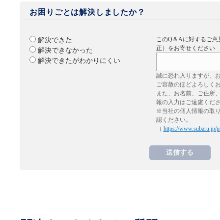
お困りごとは解決しましたか？
このQ＆Aに対するご意
解決できた
正）をお寄せください
解決できなかった
解決できたがわかりにくい
誠に恐れ入りますが、
ご容赦のほどよろしく
また、お名前、ご住所
報の入力はご遠慮くだ
※当社の個人情報の取
認ください。
（
https://www.subaru.jp/p