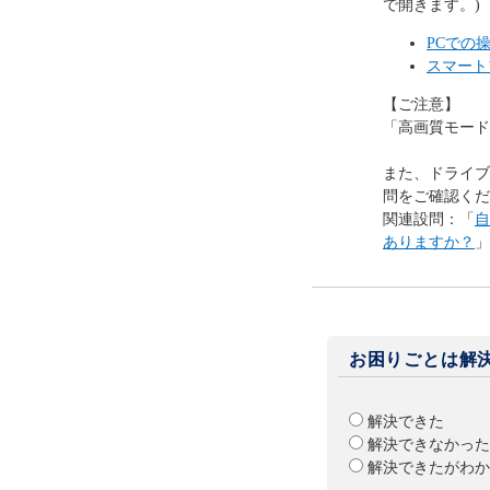
で開きます。)
PCでの
スマート
【ご注意】
「高画質モード
また、ドライブ
問をご確認くだ
関連設問：「
自
ありますか？
」
お困りごとは解
解決できた
解決できなかった
解決できたがわか