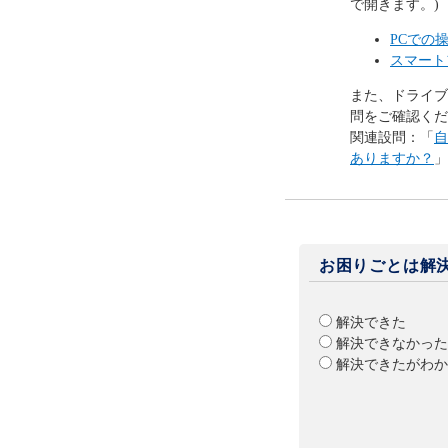
で開きます。)
PCでの
スマート
また、ドライブ
問をご確認くだ
関連設問：「
自
ありますか？
」
お困りごとは解
解決できた
解決できなかった
解決できたがわか