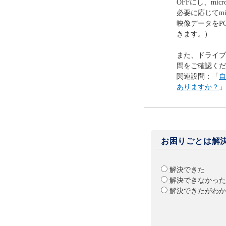
OFFにし、mi
必要に応じてm
映像データをP
きます。)
また、ドライブ
問をご確認くだ
関連設問：「
自
ありますか？
」
お困りごとは解
解決できた
解決できなかった
解決できたがわか