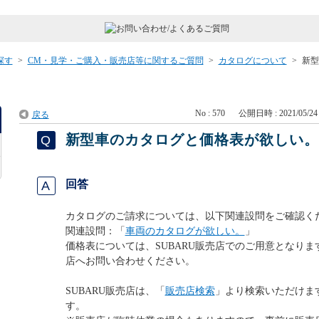
探す
>
CM・見学・ご購入・販売店等に関するご質問
>
カタログについて
>
新型
No : 570
公開日時 : 2021/05/24 
戻る
新型車のカタログと価格表が欲しい
回答
カタログのご請求については、以下関連設問をご確認く
関連設問：「
車両のカタログが欲しい。
」
価格表については、SUBARU販売店でのご用意となります
店へお問い合わせください。
SUBARU販売店は、「
販売店検索
」より検索いただけま
す。