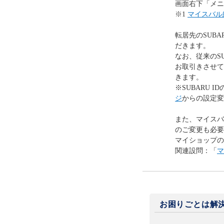
画面右下「メニ
※1
マイスバル
転居先のSUB
だきます。
なお、従来のS
お取引きさせて
きます。
※SUBARU
ジ
からの設定変
また、マイスバ
のご変更も必要
マイショップの
関連設問：「
マ
お困りごとは解