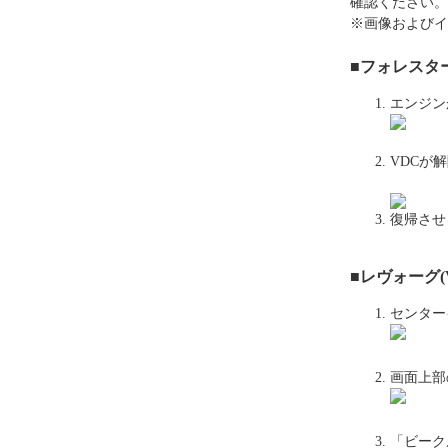
確認ください。
※画像およびイ
■フォレスター
エンジン
VDCが
復帰させ
■レヴォーグ(
センター
画面上部
「ビーク