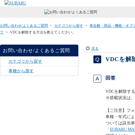
お問い合わせ/よくあるご質問
>
カテゴリから探す
>
車全般・部品・機能・オプ
て
>
VDCを解除する方法を教えてください。
戻る
お問い合わせ/よくあるご質問
VDCを
カテゴリから探す
車種から探す
回答
VDCを解除す
※搭載状況は、
【ご注意】フォ
車種・年式によ
ついては該当車
「
SUBARU 