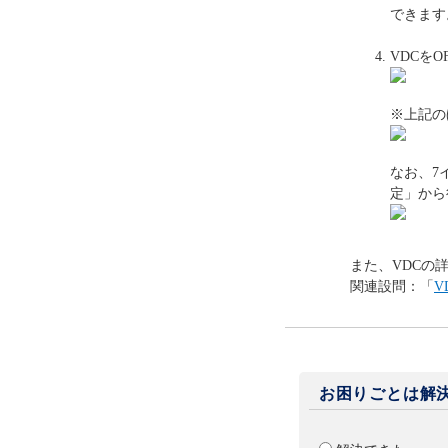
できます
VDCを
※上記の
なお、7
定」から
また、VDCの
関連設問：「
V
お困りごとは解