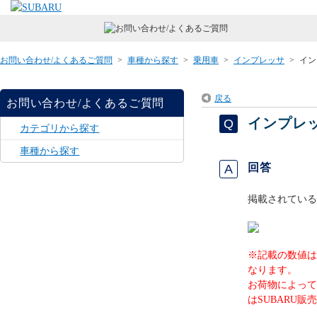
お問い合わせ/よくあるご質問
>
車種から探す
>
乗用車
>
インプレッサ
>
イン
戻る
お問い合わせ/よくあるご質問
インプレ
カテゴリから探す
車種から探す
回答
掲載されている
※記載の数値は
なります。
お荷物によって
はSUBARU