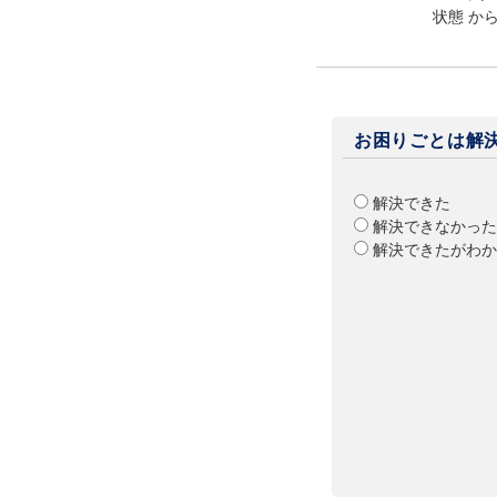
状態 か
お困りごとは解
解決できた
解決できなかった
解決できたがわか