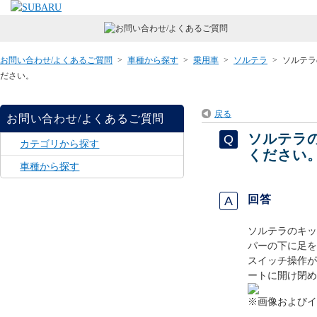
お問い合わせ/よくあるご質問
>
車種から探す
>
乗用車
>
ソルテラ
>
ソルテラ
ださい。
戻る
お問い合わせ/よくあるご質問
ソルテラ
カテゴリから探す
ください
車種から探す
回答
ソルテラのキッ
パーの下に足を
スイッチ操作が
ートに開け閉め
※画像およびイ