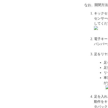
なお、開閉方法
キックセ
センサー
してくだ
電子キー
バンパー
足をリヤ
足
足
リ
車
が
足を入れ
動作をキ
※バック