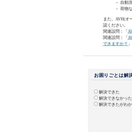
－ 自動
－ 荷物
また、AVH(
認ください。
関連設問：「
A
関連設問：「
A
できますか？
」
お困りごとは解
解決できた
解決できなかった
解決できたがわか