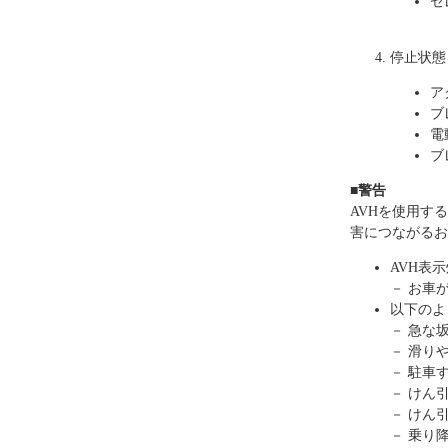
セ
停止状態
ア
ブ
電
ブ
■警告
AVHを使用す
害につながるお
AVH表
－ お車
以下のよ
－ 急な
－ 滑り
－ 駐車
－ けん
－ けん
－ 乗り