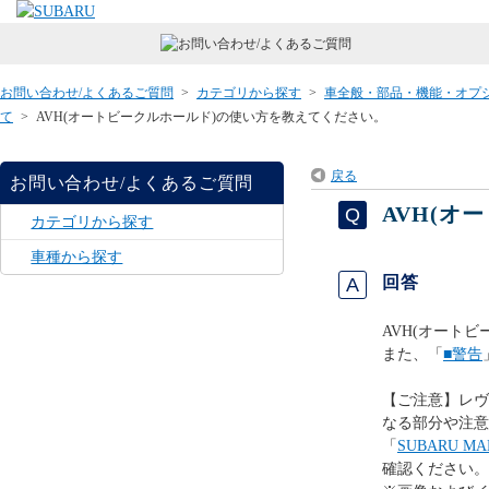
お問い合わせ/よくあるご質問
>
カテゴリから探す
>
車全般・部品・機能・オプ
て
>
AVH(オートビークルホールド)の使い方を教えてください。
戻る
お問い合わせ/よくあるご質問
AVH(オ
カテゴリから探す
車種から探す
回答
AVH(オート
また、「
■
警告
【ご注意】レヴ
なる部分や注意
「
SUBARU 
確認ください。