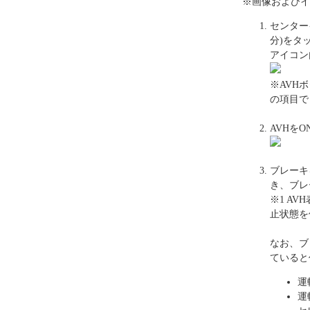
※画像およびイ
センター
分)をタ
アイコン
※AVH
の項目で
AVHを
ブレーキ
き、ブレ
※1 A
止状態を
なお、ブ
ていると
運
運