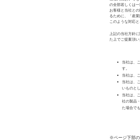
の全部若しくは一
お客様と当社との
るために、「産業
このような対応と
上記の当社方針に
た上でご提案頂い
当社は、
す。
当社は、
当社は、
いものと
当社は、
社の製品
た場合で
※ページ下部の