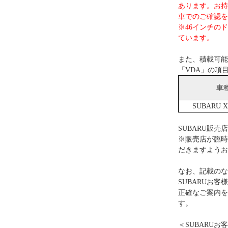
あります。お持
車でのご確認を
※46インチの
ています。
また、積載可能
「VDA」の項
車
SUBARU X
SUBARU販売
※販売店が臨時
だきますようお
なお、記載のな
SUBARUお
正確なご案内を
す。
＜SUBARUお