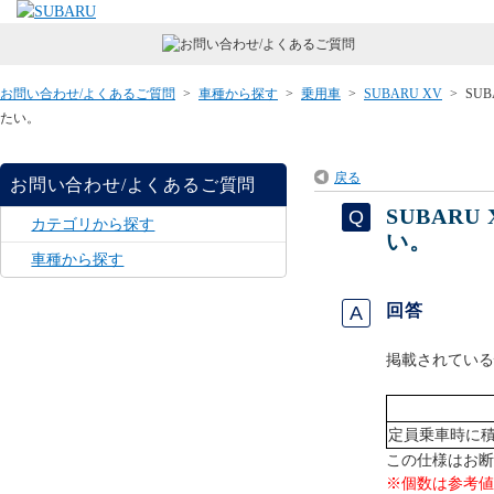
お問い合わせ/よくあるご質問
>
車種から探す
>
乗用車
>
SUBARU XV
>
SU
たい。
戻る
お問い合わせ/よくあるご質問
SUBAR
カテゴリから探す
い。
車種から探す
回答
掲載されている
定員乗車時に
この仕様はお断
※個数は参考値