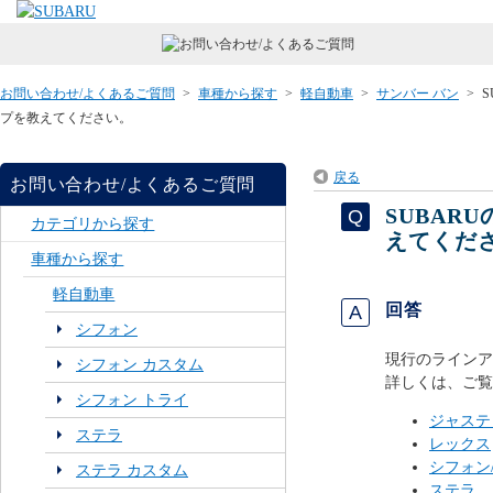
お問い合わせ/よくあるご質問
>
車種から探す
>
軽自動車
>
サンバー バン
>
プを教えてください。
戻る
お問い合わせ/よくあるご質問
SUBA
カテゴリから探す
えてくだ
車種から探す
軽自動車
回答
シフォン
現行のラインア
シフォン カスタム
詳しくは、ご覧
シフォン トライ
ジャステ
ステラ
レックス
シフォン
ステラ カスタム
ステラ