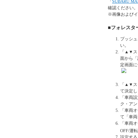
「
SUBARU 
確認ください。
※画像およびイ
■フォレスター
プッシュ
い。
「▲▼ス
面から「
定画面に
「▲▼ス
て決定し
「車両設
ク・アン
「車両オ
て「車両
「車両オ
OFF/運
設定する