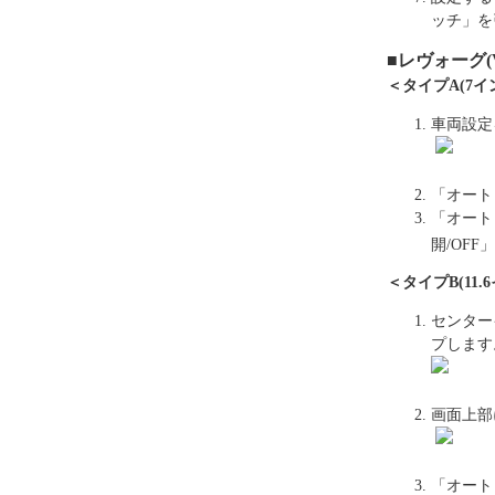
ッチ」を
■
レヴォーグ(
＜タイプA(7イ
車両設定
「オート
「オート
開/OFF」
＜タイプB(11.
センター
プします
画面上部
「オート