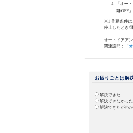
「オート
開/OFF」
※1 作動条件
停止したとき/
オートドアアン
関連設問：「
オ
お困りごとは解
解決できた
解決できなかった
解決できたがわか