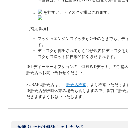
※画像は、CD(左画像)とDVD(右画像)の操作画
を押すと、ディスクが排出されます。
【補足事項】
プッシュエンジンスイッチがOFFのときでも、デ
す。
ディスクが排出されてから10秒以内にディスクを
スクがスロットに自動的に引き込まれます。
※1 ディーラーオプションの「CD/DVDデッキ」のご購入
販売店へお問い合わせください。
SUBARU販売店は、「
販売店検索
」より検索いただけま
※販売店が臨時休業の場合もありますので、事前に販売
だきますようお願いいたします。
お困りごとは解決しましたか？