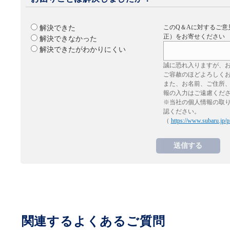
このQ＆Aに対するご意
解決できた
正）をお寄せください
解決できなかった
解決できたがわかりにくい
誠に恐れ入りますが、
ご容赦のほどよろしく
また、お名前、ご住所
報の入力はご遠慮くだ
※当社の個人情報の取
認ください。
（
https://www.subaru.jp/p
関連するよくあるご質問