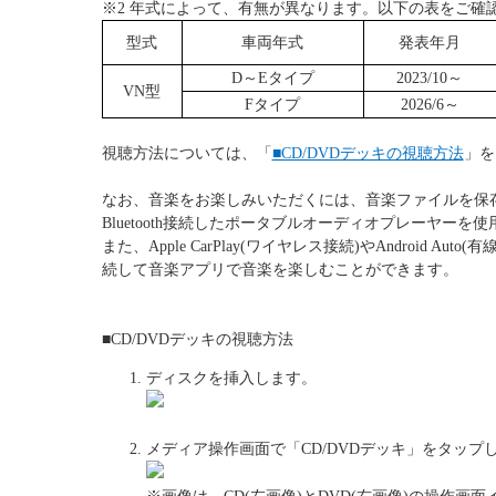
※2 年式によって、有無が異なります。以下の表をご確
型式
車両年式
発表年月
D～Eタイプ
2023/10～
VN型
Fタイプ
2026/6～
視聴方法については、「
■CD/DVDデッキの視聴方法
」を
なお、音楽をお楽しみいただくには、音楽ファイルを保存
Bluetooth接続したポータブルオーディオプレーヤー
また、Apple CarPlay(ワイヤレス接続)やAndroid A
続して音楽アプリで音楽を楽しむことができます。
■CD/DVDデッキの視聴方法
ディスクを挿入します。
メディア操作画面で「CD/DVDデッキ」をタップ