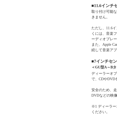
■11.6イ
取り付け可能な
きません。
ただし、11.
くには、音楽ファ
ーディオプレー
また、Apple 
続して音楽アプ
■7インチセ
＜GU型A～Bタイ
ディーラーオプ
で、CDやDV
安全のため、走
DVDなどの映
※1 ディーラ
ください。