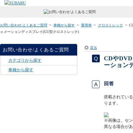
お問い合わせ/よくあるご質問
>
車種から探す
>
乗用車
>
クロストレック
>
C
ォメーションディスプレイ(GU型クロストレック)
戻る
お問い合わせ/よくあるご質問
CDやDV
カテゴリから探す
ーションデ
車種から探す
回答
搭載されている
ります。
※画像は、セン
異なる場合があ