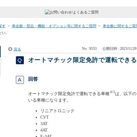
探す
>
車全般・部品・機能・オプション等に関するご質問
>
車全般に関するご質
たい。
No : 9553
公開日時 : 2023/11/29 
戻る
オートマチック限定免許で運転でき
回答
※1
オートマチック限定免許で運転できる車種
は、以下の
いる車種になります。
リニアトロニック
CVT
3AT
4AT
E-3AT