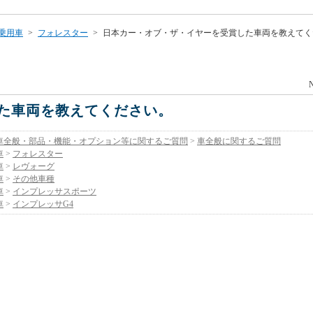
乗用車
>
フォレスター
>
日本カー・オブ・ザ・イヤーを受賞した車両を教えてく
N
た車両を教えてください。
車全般・部品・機能・オプション等に関するご質問
>
車全般に関するご質問
車
>
フォレスター
車
>
レヴォーグ
車
>
その他車種
車
>
インプレッサスポーツ
車
>
インプレッサG4