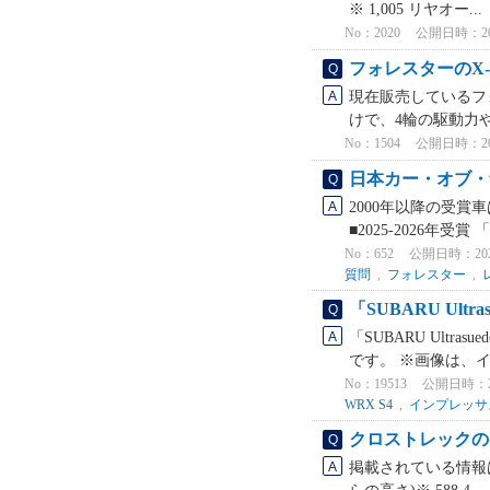
※ 1,005 リヤオー...
No：2020
公開日時：2026
フォレスターのX
現在販売しているフォ
けで、4輪の駆動力や
No：1504
公開日時：2021
日本カー・オブ・
2000年以降の受
■2025-2026年受賞
No：652
公開日時：2021/
質問
,
フォレスター
,
「SUBARU Ul
「SUBARU Ult
です。 ※画像は、イメ
No：19513
公開日時：2023
WRX S4
,
インプレッサ
クロストレックの
掲載されている情報は