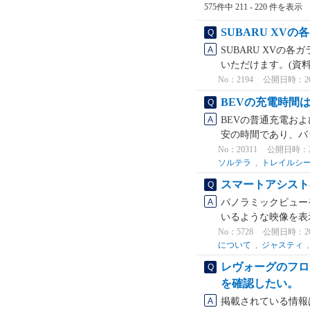
575件中 211 - 220 件を表示
SUBARU X
SUBARU XV
いただけます。(資料は
No：2194
公開日時：2022
BEVの充電時間
BEVの普通充電お
安の時間であり、バ
No：20311
公開日時：2026
ソルテラ
,
トレイルシ
スマートアシスト
パノラミックビュー
いるような映像を表
No：5728
公開日時：2025
について
,
ジャスティ
レヴォーグのフロ
を確認したい。
掲載されている情報は