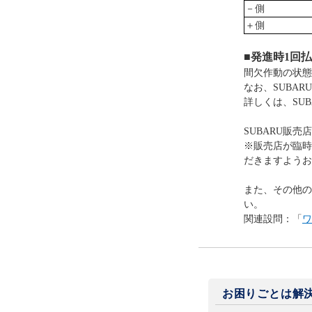
－側
＋側
■発進時1回
間欠作動の状態
なお、SUBA
詳しくは、SU
SUBARU販売
※販売店が臨時
だきますようお
また、その他の
い。
関連設問：「
ワ
お困りごとは解