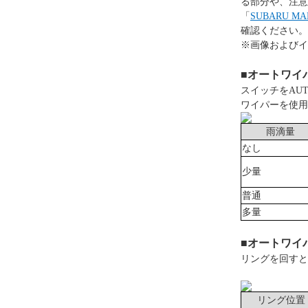
る部分や、注意
「
SUBARU 
確認ください。
※画像およびイ
■オートワイ
スイッチをAU
ワイパーを使用
雨滴量
なし
少量
普通
多量
■オートワイ
リングを回すと
リング位置