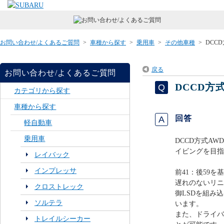
お問い合わせ/よくあるご質問
>
車種から探す
>
乗用車
>
その他車種
>
DCC
戻る
お問い合わせ/よくあるご質問
DCCD方
カテゴリから探す
車種から探す
回答
軽自動車
乗用車
DCCD方式A
イビングを目指
レイバック
インプレッサ
前41：後59
遅れのないリニ
クロストレック
御LSDを組み
ソルテラ
います。
また、ドライバ
トレイルシーカー