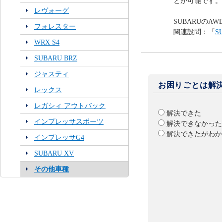
とが可能です。
レヴォーグ
SUBARUのA
フォレスター
関連設問：「
S
WRX S4
SUBARU BRZ
ジャスティ
お困りごとは解
レックス
レガシィ アウトバック
解決できた
インプレッサスポーツ
解決できなかった
解決できたがわか
インプレッサG4
SUBARU XV
その他車種