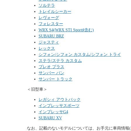
ソルテラ
トレイルシーカー
レヴォーグ
フォレスター
WRX S4(WRX STI Sport♯含む)
SUBARU BRZ
ジャスティ
レックス
シフォン/シフォン カスタム/シフォン トライ
ステラ/ステラ カスタム
プレオ プラス
サンバー バン
サンバー トラック
＜旧型車＞
レガシィ アウトバック
インプレッサスポーツ
インプレッサG4
SUBARU XV
なお、記載のないモデルについては、お手元に車両情報(