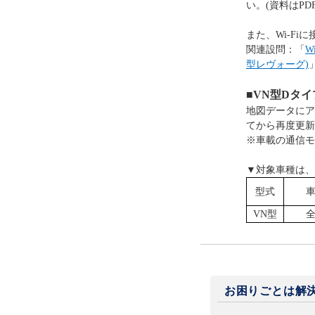
い。(資料はPD
また、Wi-F
関連設問：「
W
型レヴォーグ)
■
VN型Dタイプ
地図データにア
てから再度更新
※車載の通信モ
▼対象車種は、
型式
VN型
お困りごとは解