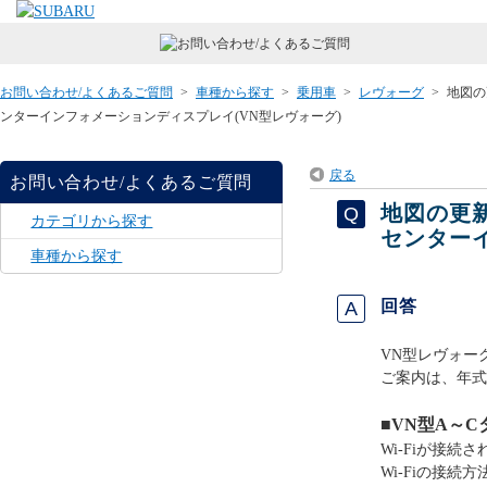
お問い合わせ/よくあるご質問
>
車種から探す
>
乗用車
>
レヴォーグ
>
地図の
ンターインフォメーションディスプレイ(VN型レヴォーグ)
戻る
お問い合わせ/よくあるご質問
地図の更
カテゴリから探す
センター
車種から探す
回答
VN型レヴォー
ご案内は、年式
■VN型A～Cタ
Wi-Fiが接
Wi-Fiの接続