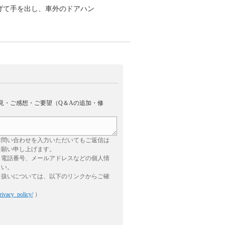
げて手を出し、車外のドアハン
見・ご感想・ご要望（Q＆Aの追加・修
お問い合わせを入力いただいてもご返信は
お願い申し上げます。
、電話番号、メールアドレスなどの個人情
さい。
り扱いについては、以下のリンクからご確
rivacy_policy/
）