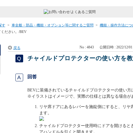
探す
>
車全般・部品・機能・オプション等に関するご質問
>
機能・操作方法につ
ださい。/BEV
No : 4843
公開日時 : 2022/12/01 
戻る
チャイルドプロテクターの使い方を教え
回答
BEVに装備されているチャイルドプロテクターの使い方
※イラストはイメージで、実際の仕様とは異なる場合が
リヤ席ドアにあるレバーを施錠側にすると、リヤ
ます。
チャイルドプロテクター使用時にドアを開けると
アハンドルを引くと開きます。