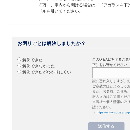
※万一、車内から開ける場合は、ドアガラスを下
ドルを引いてください。
お困りごとは解決しましたか？
このQ＆Aに対するご意
解決できた
正）をお寄せください
解決できなかった
解決できたがわかりにくい
誠に恐れ入りますが、
ご容赦のほどよろしく
また、お名前、ご住所
報の入力はご遠慮くだ
※当社の個人情報の取
認ください。
（
https://www.subaru.jp/p