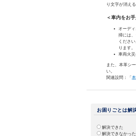
り文字が消える
＜車内をお手
オーディ
掃には、
ください
ります。
車両火災
また、本革シー
い。
関連設問：「
本
お困りごとは解
解決できた
解決できなかった