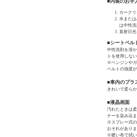
■内装のお手
カークリ
水または
は中性洗
直射日光
■シートベル
中性洗剤を溶か
トを使用しない
※ベンジンやガ
ベルトの強度が
■車内のプラ
きれいで柔らか
■液晶画面
汚れたときは柔
ナーを染み込ま
※スプレー式の
おそれがありま
※硬い布で拭い