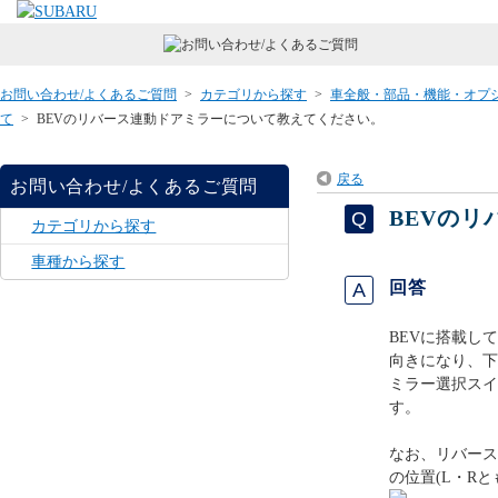
お問い合わせ/よくあるご質問
>
カテゴリから探す
>
車全般・部品・機能・オプ
て
>
BEVのリバース連動ドアミラーについて教えてください。
戻る
お問い合わせ/よくあるご質問
BEVの
カテゴリから探す
車種から探す
回答
BEVに搭載し
向きになり、下
ミラー選択スイ
す。
なお、リバース
の位置(L・R