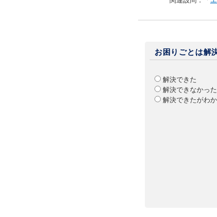
関連設問：「
エ
お困りごとは解
解決できた
解決できなかった
解決できたがわか