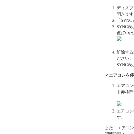
ディスプ
開きます
「SYN
SYNC
点灯中は
解除する
ださい。
SYNC
＜エアコンを停
エアコン
ト赤枠部
エアコン
す。
また、エアコン