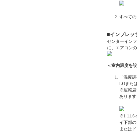
すべての
■インプレッサ
センターインフ
に、エアコンの
＜室内温度を設
「温度調
LOまた
※運転席
あります
※1 1
イ下部の
またはド