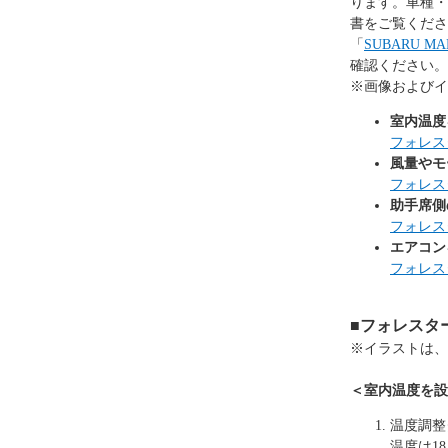
ります。車種・
書をご覧くださ
「
SUBARU 
確認ください。
※画像およびイ
室内温度
フォレス
風量やモ
フォレス
助手席側
フォレス
エアコン
フォレス
■フォレスター
※イラストは、
＜室内温度を設
温度調整
温度は18