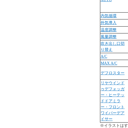
内気循環
外気導入
温度調整
風量調整
吹き出し口切
り替え
A/C
MAX A/C
デフロスター
リヤウインド
ゥデフォッガ
ー・ヒーテッ
ドドアミラ
ー・フロント
ワイパーデア
イサー
※イラストはす