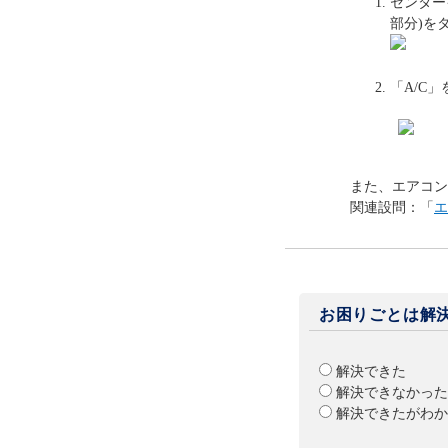
センター
部分)を
「A/C
また、エアコン
関連設問：「
エ
お困りごとは解
解決できた
解決できなかった
解決できたがわか