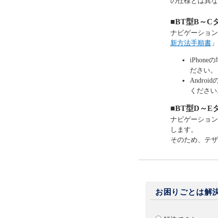
の仕様とは異な
■
BT型B～Cタ
ナビゲーション
新方法手順書
」
iPhon
ださい。
Andro
ください
■BT型D～Eタ
ナビゲーション
します。
そのため、テザ
お困りごとは解