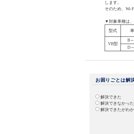
します。
そのため、Wi-
▼対象車種は、
型式
B
VB型
D
お困りごとは解
解決できた
解決できなかった
解決できたがわか