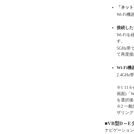
「ネット
Wi-Fi機
接続したい
Wi-Fi
す。
5GHz
て再度接
Wi-Fi機
2.4GHz
※1 1
画面)「
を選択後
※2 一
ザリング
■
VB型D～Eタ
ナビゲーション