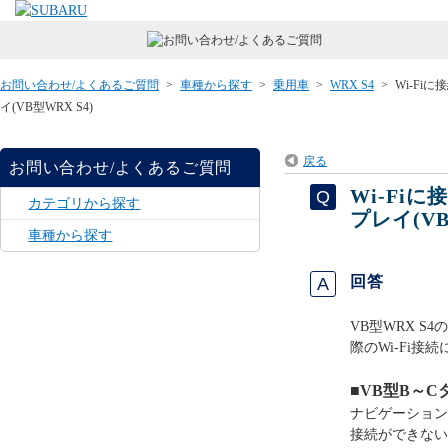
お問い合わせ/よくあるご質問
>
車種から探す
>
乗用車
>
WRX S4
>
Wi-F
イ(VB型WRX S4)
戻る
お問い合わせ/よくあるご質問
Wi-Fi
カテゴリから探す
プレイ(VB
車種から探す
回答
VB型WRX 
際のWi-Fi
■VB型B～Cタ
ナビゲーション
接続ができない