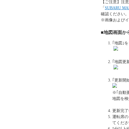
【ご注意】注意
「
SUBARU 
確認ください。
※画像およびイ
■
地図画面か
｢地図｣
｢地図更
｢更新開
※｢自動
地図を検
更新完了
運転席の
てくださ
5分以上