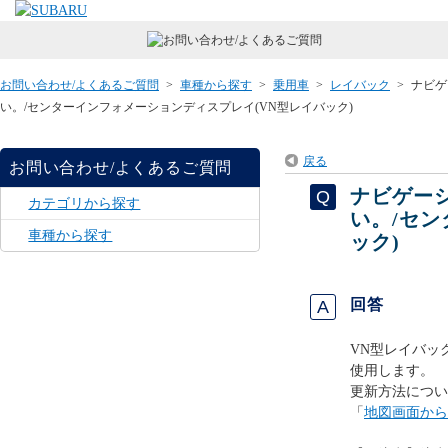
お問い合わせ/よくあるご質問
>
車種から探す
>
乗用車
>
レイバック
>
ナビゲ
い。/センターインフォメーションディスプレイ(VN型レイバック)
戻る
お問い合わせ/よくあるご質問
ナビゲー
カテゴリから探す
い。/セ
車種から探す
ック)
回答
VN型レイバッ
使用します。
更新方法につい
「
地図画面から