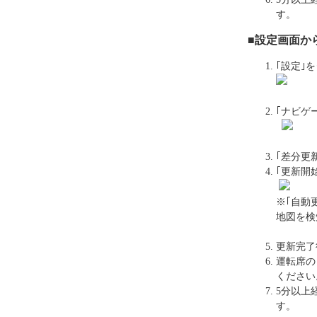
す。
■設定画面か
｢設定｣
｢ナビゲ
｢差分更
｢更新開
※｢自動
地図を検
更新完了
運転席の
ください
5分以上
す。