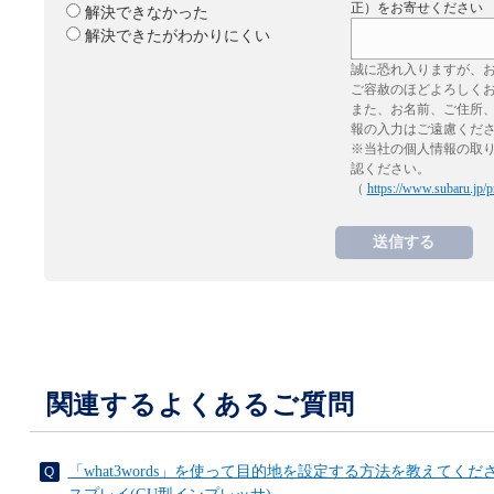
正）をお寄せください
解決できなかった
解決できたがわかりにくい
誠に恐れ入りますが、
ご容赦のほどよろしく
また、お名前、ご住所
報の入力はご遠慮くだ
※当社の個人情報の取
認ください。
（
https://www.subaru.jp/p
関連するよくあるご質問
「what3words」を使って目的地を設定する方法を教えてく