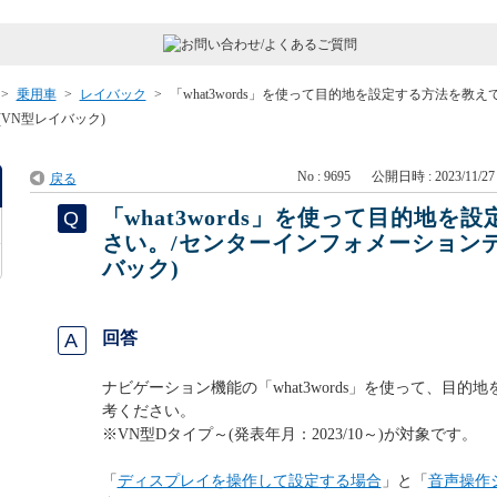
>
乗用車
>
レイバック
>
「what3words」を使って目的地を設定する方法を教え
VN型レイバック)
No : 9695
公開日時 : 2023/11/27 
戻る
「what3words」を使って目的地
さい。/センターインフォメーションデ
バック)
回答
ナビゲーション機能の「what3words」を使って、目
考ください。
※VN型Dタイプ～(発表年月：2023/10～)が対象です。
「
ディスプレイを操作して設定する場合
」と「
音声操作