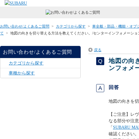
お問い合わせ/よくあるご質問
>
カテゴリから探す
>
車全般・部品・機能・オプ
て
>
地図の向きを切り替える方法を教えてください。/センターインフォメーション
戻る
お問い合わせ/よくあるご質問
地図の向
カテゴリから探す
ンフォメ
車種から探す
回答
地図の向きを切
【ご注意】レヴ
なる部分や注意
「
SUBARU 
確認ください。