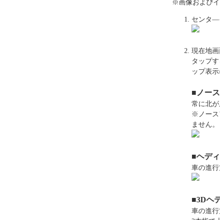
※画像およびイ
センタ―
現在地画
タップす
ップ表示
■ノー
常に北が
※ノース
ません。
■ヘデ
車の進行
■3D
車の進行