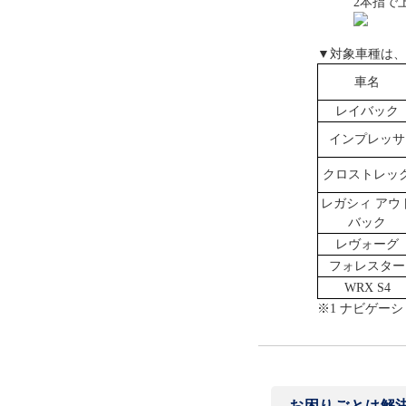
2本指で
▼対象車種は、
車名
レイバック
インプレッサ
クロストレッ
レガシィ アウ
バック
レヴォーグ
フォレスター
WRX S4
※1 ナビゲー
お困りごとは解