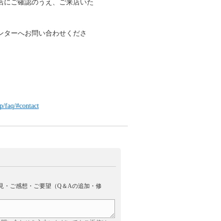
店にご確認のうえ、ご来店いた
センターへお問い合わせくださ
p/faq/#contact
見・ご感想・ご要望（Q＆Aの追加・修