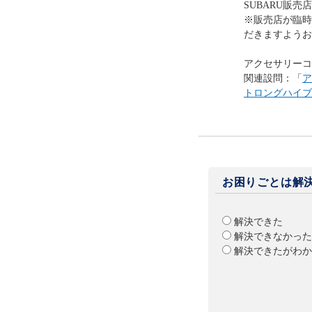
SUBARU販売
※販売店が臨時
だきますようお
アクセサリーコ
関連設問：「
ア
トロングハイブ
お困りごとは解
解決できた
解決できなかった
解決できたがわか